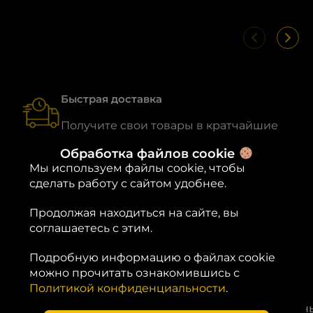
Быстрая доставка
Получите свои товары в кратчайшие
сроки, без лишних ожиданий
Обработка файлов cookie
Мы используем файлы cookie, чтобы
сделать работу с сайтом удобнее.
Продолжая находиться на сайте, вы
соглашаетесь с этим.
Характеристики
Подробную информацию о файлах cookie
30 × 30
можно прочитать ознакомившись с
Россия
Габариты
Страна
× 8 см
Политикой конфиденциальности
.
Под
Современн
Наличие
Стиль