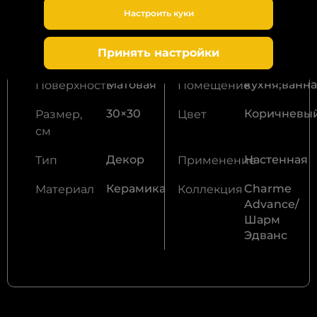
заказ
Настроить куки
Внутренне
Дизайн
Тип
Фактура
Принять настройки
применение
помещения
Матовая
кухня;ванн
Поверхность
Помещение
30×30
Коричневы
Размер,
Цвет
см
Декор
Настенная
Тип
Применение
Керамика
Charme
Материал
Коллекция
Advance/
Шарм
Эдванс