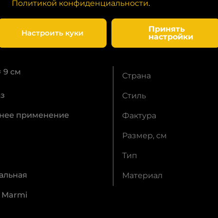
Политикой конфиденциальности
.
рены в их надежности
процесс обмена
Принять
Настроить куки
настройки
× 9 см
Страна
аз
Стиль
нее применение
Фактура
Размер, см
Тип
альная
Материал
i Marmi