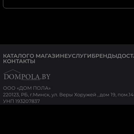
КАТАЛОГ
О МАГАЗИНЕ
УСЛУГИ
БРЕНДЫ
ДОСТ
КОНТАКТЫ
ООО «ДОМ ПОЛА»
220123, РБ, г.Минск, ул. Веры Хоружей , дом 19, пом.1
УНП 193207837
р/с BY86 OLMP 3012 0005 9881 0000 0933 в ОАО «Б
г.Минск, ул. Богдановича, 116, БИК- OLMPBY2X
Принимаем 
© 2025 Все права защищены