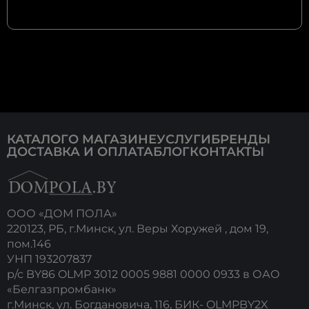
КАТАЛОГ
О МАГАЗИНЕ
УСЛУГИ
БРЕНДЫ
ДОСТАВКА И ОПЛАТА
БЛОГ
КОНТАКТЫ
ООО «ДОМ ПОЛА»
220123, РБ, г.Минск, ул. Веры Хоружей , дом 19,
пом.146
УНП 193207837
р/с BY86 OLMP 3012 0005 9881 0000 0933 в ОАО
«Белгазпромбанк»
г.Минск, ул. Богдановича, 116, БИК- OLMPBY2X