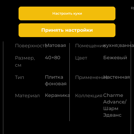
Под
Современн
Наличие
Стиль
Настроить куки
заказ
Внутренне
Мрамор
Тип
Фактура
Принять настройки
применение
помещения
Матовая
кухня;ванн
Поверхность
Помещение
40×80
Бежевый
Размер,
Цвет
см
Плитка
Настенная
Тип
Применение
фоновая
Керамика
Charme
Материал
Коллекция
Advance/
Шарм
Эдванс