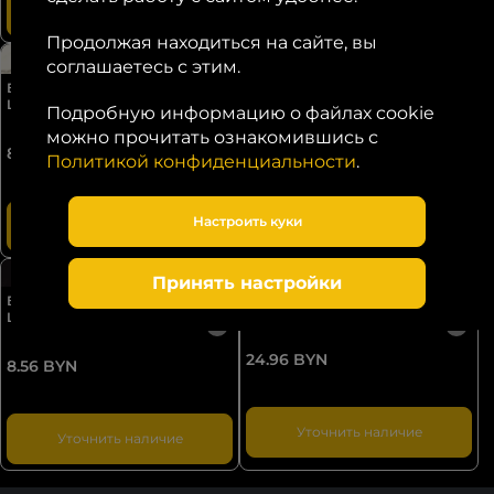
Уточнить наличие
Уточнить наличие
Продолжая находиться на сайте, вы
соглашаетесь с этим.
Бордюр Empire Calac. Diamond
Бордюр Empire Calac. Diamond
Listello 7,2*80
Listello 7,2*60
Подробную информацию о файлах cookie
можно прочитать ознакомившись с
24.96 BYN
8.56 BYN
Политикой конфиденциальности
.
Уточнить наличие
Настроить куки
Уточнить наличие
Принять настройки
Бордюр Empire Calacatta Black
Бордюр Empire Calacatta Black
Listello 7,2*80
Listello 7,2*60
24.96 BYN
8.56 BYN
Уточнить наличие
Уточнить наличие