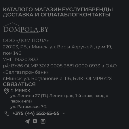
КАТАЛОГ
О МАГАЗИНЕ
УСЛУГИ
БРЕНДЫ
ДОСТАВКА И ОПЛАТА
БЛОГ
КОНТАКТЫ
ООО «ДОМ ПОЛА»
220123, РБ, г.Минск, ул. Веры Хоружей , дом 19,
пом.146
УНП 193207837
р/с BY86 OLMP 3012 0005 9881 0000 0933 в ОАО
«Белгазпромбанк»
г.Минск, ул. Богдановича, 116, БИК- OLMPBY2X
СВЯЗАТЬСЯ
г. Минск
ул. Ленина 27 (ТЦ Ленинград, 1-й этаж, вход с
паркинга)
ул. Ратомская 7-2
+375 (44) 552-65-55